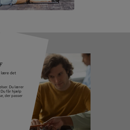
OF
 lære det
l­ser. Du lærer
. Du får hjælp
­se, der passer