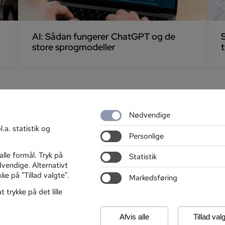
AI: Sådan fungerer ChatGPT og de
store sprogmodeller
Nødvendige
l.a. statistik og
Personlige
 alle formål. Tryk på
Statistik
ødvendige. Alternativt
ke på "Tillad valgte".
Markedsføring
Søger du aftenskolekurser? Besøg
Mangler du et kursus? Bes
aftenskole.aof.dk
 trykke på det lille
Afvis alle
Tillad val