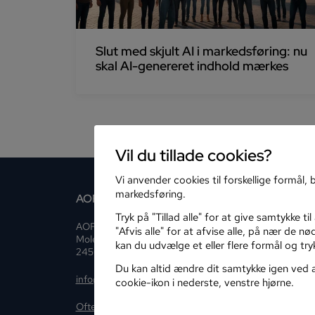
Slut med skjult AI i markedsføring: nu
skal AI-genereret indhold mærkes
Vil du tillade cookies?
Vi anvender cookies til forskellige formål, b
markedsføring.
AOFonlinekurser.dk
Tryk på "Tillad alle" for at give samtykke til
AOF Danmark
"Afvis alle" for at afvise alle, på nær de n
Molestien 7, 4 Sal
kan du udvælge et eller flere formål og tryk
2450 København SV
Du kan altid ændre dit samtykke igen ved at
info@onlinekurser.dk
cookie-ikon i nederste, venstre hjørne.
Ofte stillede spørgsmål