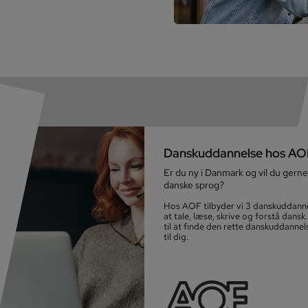
Dan­skud­dan­nel­se hos A
Er du ny i Danmark og vil du gerne
danske sprog?
Hos AOF tilbyder vi 3 dan­skud­dan­ne
at tale, læse, skrive og forstå dansk
til at finde den rette dan­skud­dan­nel
til dig.