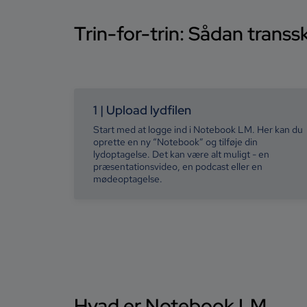
Trin-for-trin: Sådan transsk
1 | Upload lydfilen
Start med at logge ind i Notebook LM. Her kan du
oprette en ny “Notebook” og tilføje din
lydoptagelse. Det kan være alt muligt - en
præsentationsvideo, en podcast eller en
mødeoptagelse.
Hvad er Notebook LM