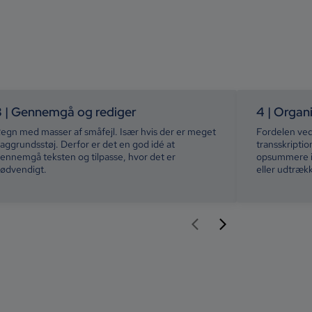
3 | Gennemgå og rediger
4 | Organ
egn med masser af småfejl. Især hvis der er meget
Fordelen ved
aggrundsstøj. Derfor er det en god idé at
transskriptio
ennemgå teksten og tilpasse, hvor det er
opsummere in
ødvendigt.
eller udtræk
arrow_back_ios_new
arrow_forward_ios