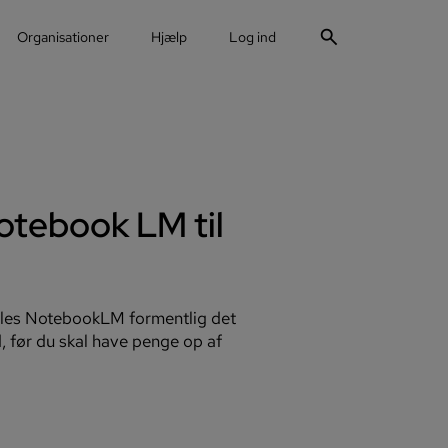
search
Organisationer
Hjælp
Log ind
otebook LM til
ogles NotebookLM formentlig det
 før du skal have penge op af