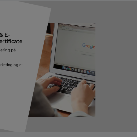
& E-
rtificate
cering på
marketing og e-