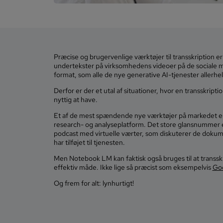
Præcise og brugervenlige værktøjer til transskription er 
undertekster på virksomhedens videoer på de sociale me
format, som alle de nye generative AI-tjenester allerhels
Derfor er der et utal af situationer, hvor en transskript
nyttig at have.
Et af de mest spændende nye værktøjer på markedet 
research- og analyseplatform. Det store glansnummer e
podcast med virtuelle værter, som diskuterer de dokum
har tilføjet til tjenesten.
Men Notebook LM kan faktisk også bruges til at transskri
effektiv måde. Ikke lige så præcist som eksempelvis
Go
Og frem for alt: lynhurtigt!