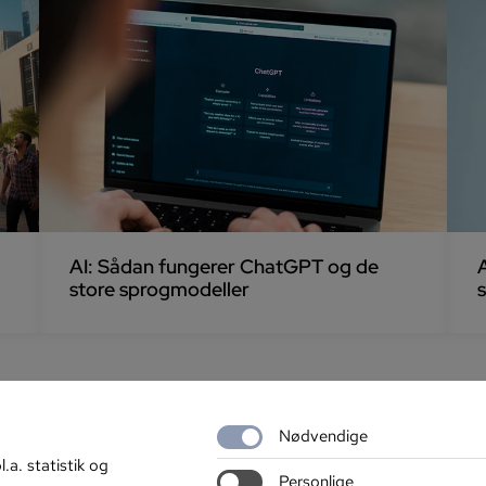
AI: Sådan fungerer ChatGPT og de
store sprogmodeller
Nødvendige
l.a. statistik og
Personlige