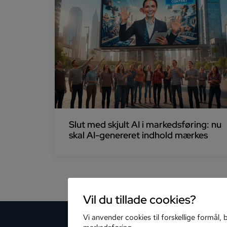
Slut med skjult AI i markedsføring: nu
skal AI-genereret indhold mærkes
Vil du tillade cookies?
Vi anvender cookies til forskellige formål, b