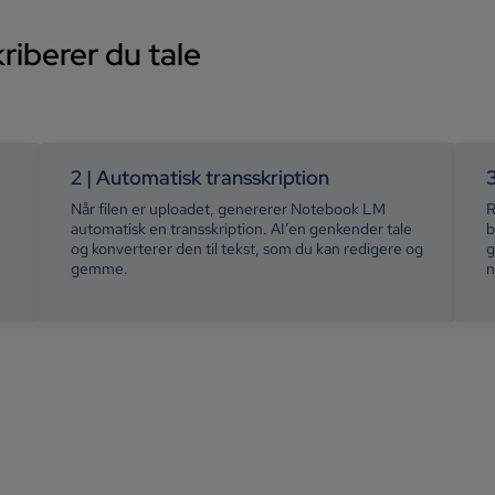
riberer du tale
2 | Automatisk transskription
Når filen er uploadet, genererer Notebook LM
R
automatisk en transskription. AI’en genkender tale
b
og konverterer den til tekst, som du kan redigere og
g
gemme.
n