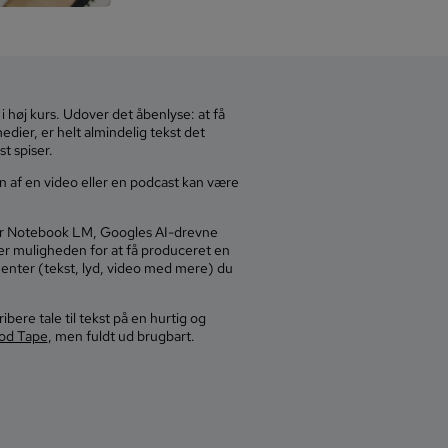
i høj kurs. Udover det åbenlyse: at få
dier, er helt almindelig tekst det
t spiser.
ion af en video eller en podcast kan være
er Notebook LM, Googles AI-drevne
r muligheden for at få produceret en
enter (tekst, lyd, video med mere) du
bere tale til tekst på en hurtig og
od Tape
, men fuldt ud brugbart.