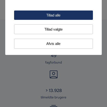
Find din organisation
Log ind
Tillad alle
Tillad valgte
Afvis alle
50
fagforbund
>
13.990
tilmeldte brugere