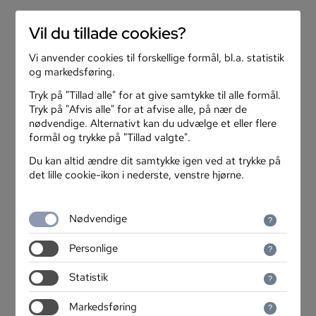
search
menu
Vil du tillade cookies?
Vi anvender cookies til forskellige formål, bl.a. statistik
og markedsføring.
Tryk på "Tillad alle" for at give samtykke til alle formål.
Tryk på "Afvis alle" for at afvise alle, på nær de
nødvendige. Alternativt kan du udvælge et eller flere
formål og trykke på "Tillad valgte".
Du kan altid ændre dit samtykke igen ved at trykke på
det lille cookie-ikon i nederste, venstre hjørne.
Gratis onlinekurser til
Nødvendige
dig
Personlige
Statistik
- i samarbejde med dit fagforbund, AOF og Edutasia
Markedsføring