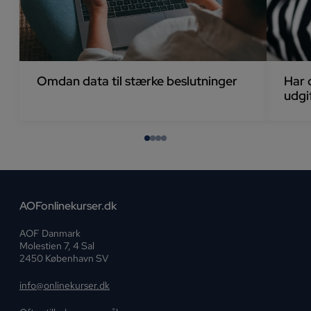
Omdan data til stærke beslutninger
Har 
udgi
AOFonlinekurser.dk
AOF Danmark
Molestien 7, 4 Sal
2450 København SV
info@onlinekurser.dk