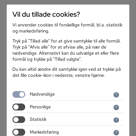
search
menu
Vil du tillade cookies?
Vi anvender cookies til forskellige formål, bl.a. statistik
arrow_back
Inspiration
og markedsføring.
Tryk på "Tillad alle" for at give samtykke til alle formål.
Tryk på "Afvis alle" for at afvise alle, på nær de
nødvendige. Alternativt kan du udvælge et eller flere
formål og trykke på "Tillad valgte".
Du kan altid ændre dit samtykke igen ved at trykke på
det lille cookie-ikon i nederste, venstre hjørne.
Nødvendige
Personlige
Statistik
Har du styr på økonomien?
Markedsføring