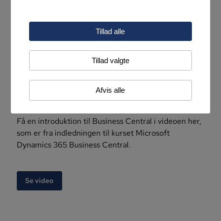
Måske kender du allerede til regnskab, måske har du
lige startet egen virksomhed, eller måske er du vant
til at arbejde i et økonomistyringssystem. Men
Tillad alle
kender du Microsoft Dynamics 365 Business
Central? Og har du styr på de helt grundlæggende
Tillad valgte
funktioner, og hvordan du f.eks. arbejder med data,
finans, køb og salg? Det får du i vores
grundlæggende kursus, der giver dig en grundig
Afvis alle
indføring i systemet.
Få en introduktion til Business Central i videoen her,
som er fra indledningen til kurset Microsoft
Dynamics 365 Business Central.
Se video