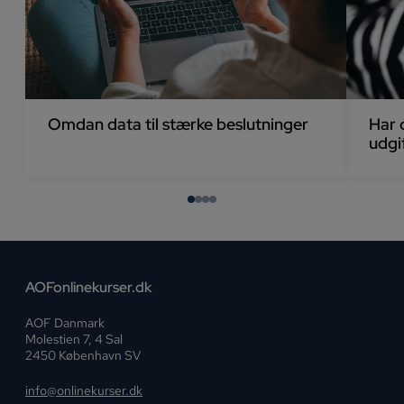
Omdan data til stærke beslutninger
Har 
udgi
AOFonlinekurser.dk
AOF Danmark
Molestien 7, 4 Sal
2450 København SV
info@onlinekurser.dk